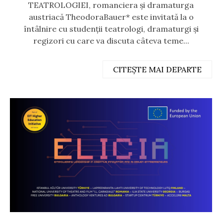
TEATROLOGIEI, romanciera și dramaturga
austriacă TheodoraBauer* este invitată la o
întâlnire cu studenții teatrologi, dramaturgi și
regizori cu care va discuta câteva teme...
CITEȘTE MAI DEPARTE