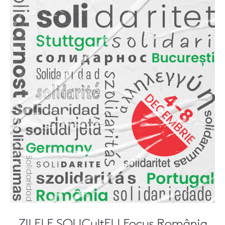
ZILELE SOLICultEU Focus România