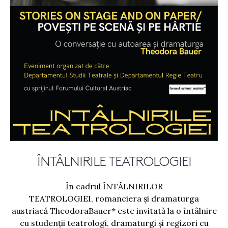
ÎNTÂLNIRILE TEATROLOGIEI
În cadrul ÎNTĂLNIRILOR
TEATROLOGIEI, romanciera și dramaturga
austriacă TheodoraBauer* este invitată la o întâlnire
cu studenții teatrologi, dramaturgi și regizori cu